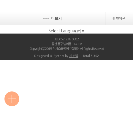
더보기
맨위로
Select Language
▼
TEL 052-236-0582
울산 동구 방어동 1141-8
Copyrightⓒ2015 석세스올영어수학학원 All Rights Reserved
Designed & System by
제로웹
ㆍTotal
5,302