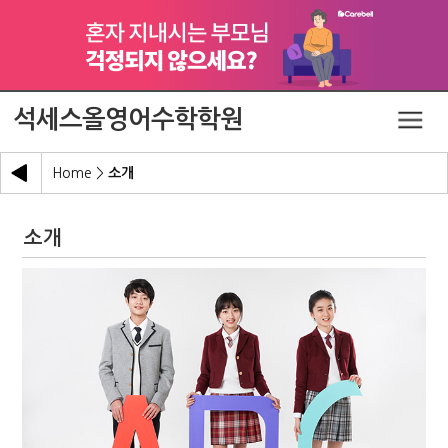
석세스올영어수학학원
Home
>
소개
소개